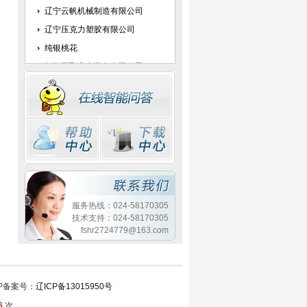
辽宁云帆机械制造有限公司
辽宁压克力塑胶有限公司
纯银桃花
抚顺亚飞安全装备有限公司
抚顺市秀霖化工有限公司
抚顺通博财税有限公司
抚顺合祥新能源科技有限公司
辽宁兆利高新路面材料有限公司
抚顺抚天科技服务有限公司
抚顺宏瑞科技服务有限公司
抚顺石化北天悟松化工有限公司
服务热线：024-58170305
沈阳诺思真空技术有限公司
技术支持：024-58170305
fshr2724779@163.com
抚顺市盛达工业产品综合利用有限
公司
辽宁卓仑科技有限公司
ICP备案号：
辽ICP备13015950号
6
次